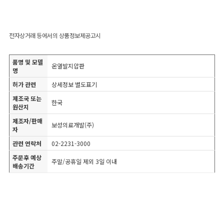
전자상거래 등에서의 상품정보제공고시
품명 및 모델
온열발지압판
명
허가 관련
상세정보 별도표기
제조국 또는
한국
원산지
제조자/판매
보성의료개발(주)
자
관련 연락처
02-2231-3000
주문후 예상
주말/공휴일 제외 3일 이내
배송기간